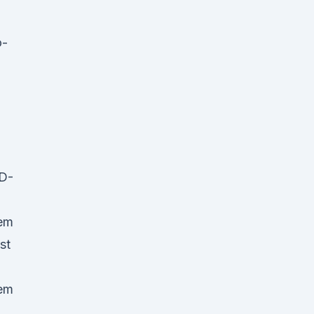
o-
BD-
hem
st
hem