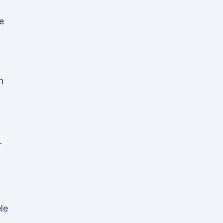
e
n
r
le