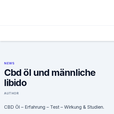
Skip
to
content
NEWS
Cbd öl und männliche
libido
AUTHOR
CBD Öl – Erfahrung – Test – Wirkung & Studien.