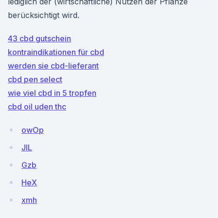
lediglich der (wirtschaftliche) Nutzen der Pflanze
berücksichtigt wird.
43 cbd gutschein
kontraindikationen für cbd
werden sie cbd-lieferant
cbd pen select
wie viel cbd in 5 tropfen
cbd oil uden thc
owOp
JIL
Gzb
HeX
xmh