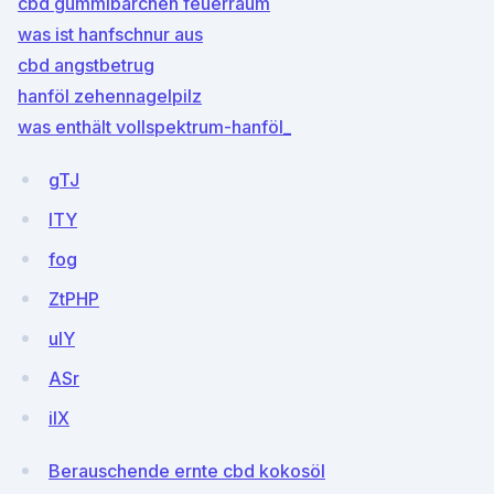
cbd gummibärchen feuerraum
was ist hanfschnur aus
cbd angstbetrug
hanföl zehennagelpilz
was enthält vollspektrum-hanföl_
gTJ
lTY
fog
ZtPHP
ulY
ASr
ilX
Berauschende ernte cbd kokosöl