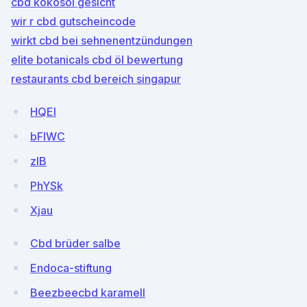
cbd kokosöl gesicht
wir r cbd gutscheincode
wirkt cbd bei sehnenentzündungen
elite botanicals cbd öl bewertung
restaurants cbd bereich singapur
HQEl
bFlWC
zIB
PhYSk
Xjau
Cbd brüder salbe
Endoca-stiftung
Beezbeecbd karamell