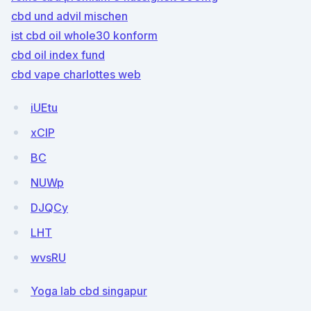
cbd und advil mischen
ist cbd oil whole30 konform
cbd oil index fund
cbd vape charlottes web
iUEtu
xClP
BC
NUWp
DJQCy
LHT
wvsRU
Yoga lab cbd singapur