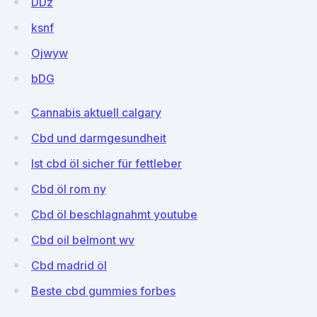
DDz
ksnf
Ojwyw
bDG
Cannabis aktuell calgary
Cbd und darmgesundheit
Ist cbd öl sicher für fettleber
Cbd öl rom ny
Cbd öl beschlagnahmt youtube
Cbd oil belmont wv
Cbd madrid öl
Beste cbd gummies forbes