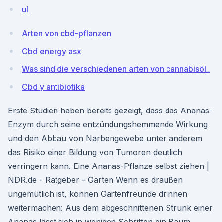
ul
Arten von cbd-pflanzen
Cbd energy asx
Was sind die verschiedenen arten von cannabisöl_
Cbd y antibiotika
Erste Studien haben bereits gezeigt, dass das Ananas-
Enzym durch seine entzündungshemmende Wirkung
und den Abbau von Narbengewebe unter anderem
das Risiko einer Bildung von Tumoren deutlich
verringern kann. Eine Ananas-Pflanze selbst ziehen |
NDR.de - Ratgeber - Garten Wenn es draußen
ungemütlich ist, können Gartenfreunde drinnen
weitermachen: Aus dem abgeschnittenen Strunk einer
Ananas lässt sich in wenigen Schritten ein Baum