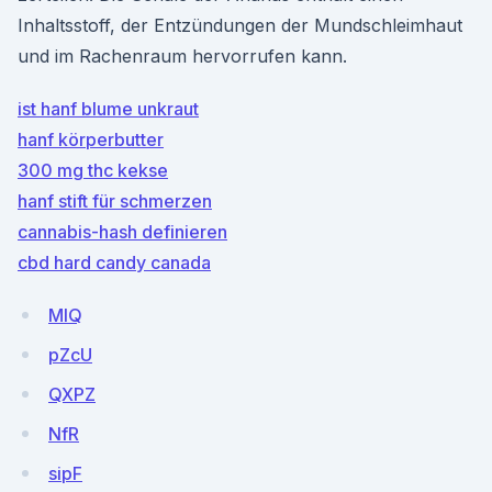
Inhaltsstoff, der Entzündungen der Mundschleimhaut
und im Rachenraum hervorrufen kann.
ist hanf blume unkraut
hanf körperbutter
300 mg thc kekse
hanf stift für schmerzen
cannabis-hash definieren
cbd hard candy canada
MIQ
pZcU
QXPZ
NfR
sipF