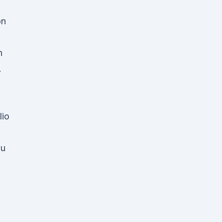
on
h
…
lio
bu