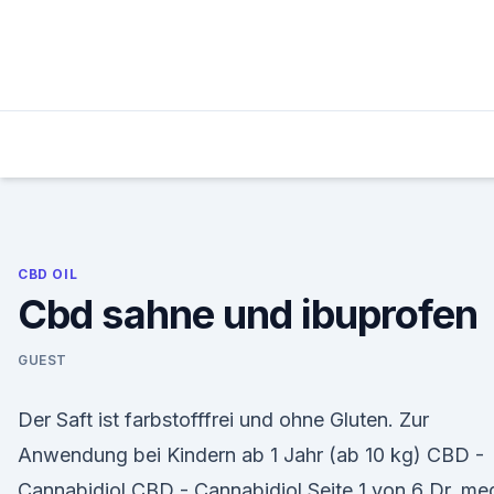
Skip
to
content
CBD OIL
Cbd sahne und ibuprofen
GUEST
Der Saft ist farbstofffrei und ohne Gluten. Zur
Anwendung bei Kindern ab 1 Jahr (ab 10 kg) CBD -
Cannabidiol CBD - Cannabidiol Seite 1 von 6 Dr. me